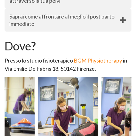
attraverso la tua pelvi
Saprai come affrontare al meglio il post parto
immediato
Dove?
Presso lo studio fisioterapico
BGM Physiotherapy
in
Via Emilio De Fabris 18, 50142 Firenze.